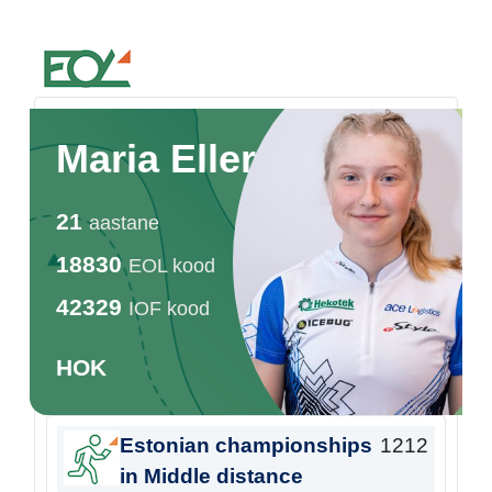
Estonian Orienteering Federation
Maria Eller
21
aastane
18830
EOL kood
42329
IOF kood
HOK
Estonian championships
1212
in Middle distance