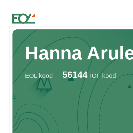
Estonian Orienteering Federation
Hanna Arul
56144
EOL kood
IOF kood