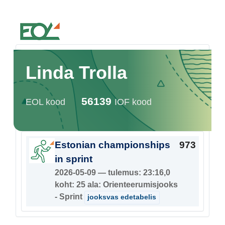
Estonian Orienteering Federation
Linda Trolla
56139
EOL kood
IOF kood
Estonian championships
973
in sprint
2026-05-09 — tulemus: 23:16,0
koht: 25 ala: Orienteerumisjooks
- Sprint
jooksvas edetabelis