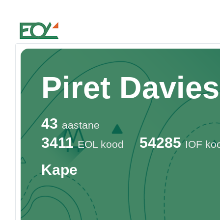
Estonian Orienteering Federation
Piret Davies
43
aastane
3411
54285
EOL kood
IOF ko
Kape