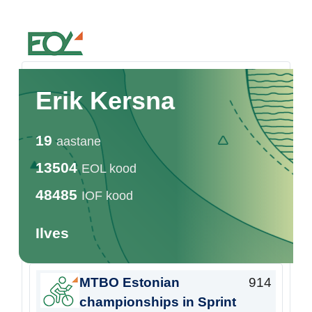
Estonian Orienteering Federation
Erik Kersna
19
aastane
13504
EOL kood
48485
IOF kood
Ilves
MTBO Estonian
914
championships in Sprint