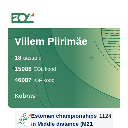
Estonian Orienteering Federation
Villem Piirimäe
18
aastane
15088
EOL kood
46987
IOF kood
Kobras
Estonian championships
1124
in Middle distance (M21