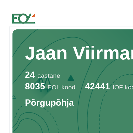
Estonian Orienteering Federation
Jaan Viirma
24
aastane
8035
42441
EOL kood
IOF ko
Põrgupõhja