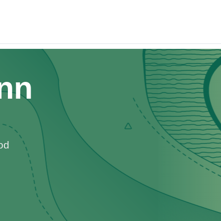
nn
od