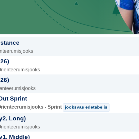
istance
enteerumisjooks
26)
Orienteerumisjooks
26)
ienteerumisjooks
ut Sprint
Orienteerumisjooks - Sprint
jooksvas edetabelis
2, Long)
Orienteerumisjooks
1, Middle)