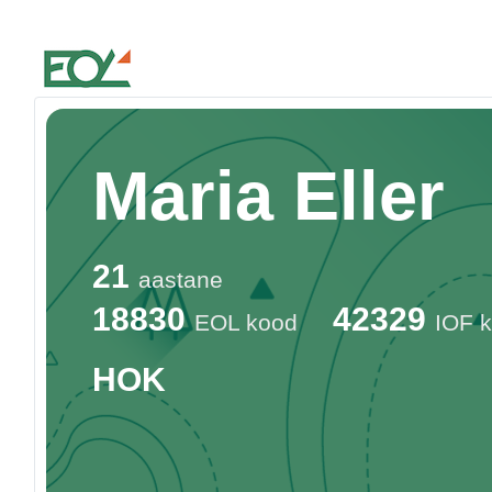
Estonian Orienteering Federation
Maria Eller
21
aastane
18830
42329
EOL kood
IOF 
HOK