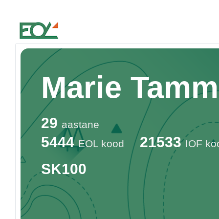
Estonian Orienteering Federation
Marie Tam
29
aastane
5444
21533
EOL kood
IOF ko
SK100