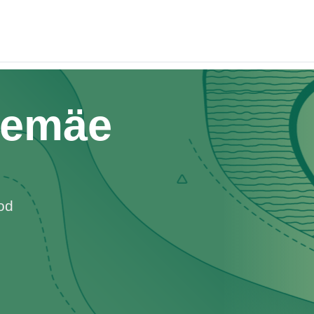
memäe
od