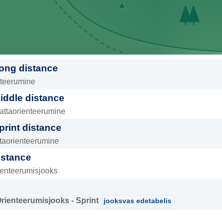
ong distance
nteerumine
ddle distance
Rattaorienteerumine
rint distance
ttaorienteerumine
istance
ienteerumisjooks
Orienteerumisjooks - Sprint
jooksvas edetabelis