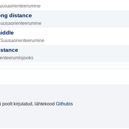
Suusaorienteerumine
ong distance
 Suusaorienteerumine
iddle
: Suusaorienteerumine
istance
ienteerumisjooks
 poolt kirjutatud, lähtekood
Githubis