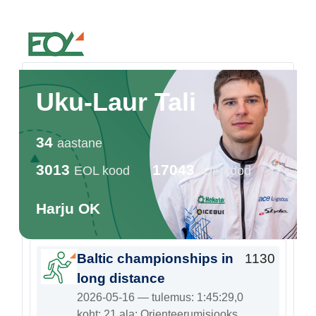
Estonian Orienteering Federation
Uku-Laur Tali
34
aastane
3013
17043
EOL kood
IOF kood
Harju OK
Baltic championships in
1130
long distance
2026-05-16 — tulemus: 1:45:29,0
koht: 21 ala: Orienteerumisjooks